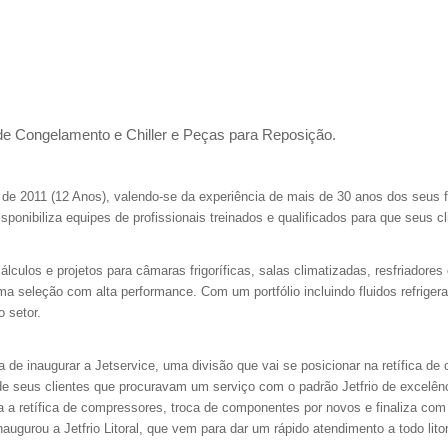
l de Congelamento e Chiller e Peças para Reposição.
o de 2011 (12 Anos), valendo-se da experiência de mais de 30 anos dos seus 
ponibiliza equipes de profissionais treinados e qualificados para que seus c
culos e projetos para câmaras frigoríficas, salas climatizadas, resfriadores
ma seleção com alta performance. Com um portfólio incluindo fluidos refrig
 setor.
a de inaugurar a Jetservice, uma divisão que vai se posicionar na retífica
 de seus clientes que procuravam um serviço com o padrão Jetfrio de excelên
 a retífica de compressores, troca de componentes por novos e finaliza com
ugurou a Jetfrio Litoral, que vem para dar um rápido atendimento a todo litor