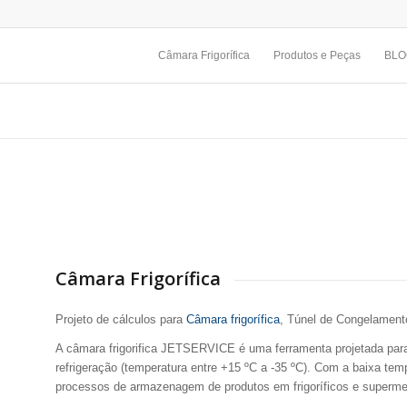
Câmara Frigorífica
Produtos e Peças
BL
Câmara Frigorífica
Projeto de cálculos para
Câmara frigorífica
, Túnel de Congelamento
A câmara frigorifica JETSERVICE é uma ferramenta projetada par
refrigeração (temperatura entre +15 ºC a -35 ºC). Com a baixa temp
processos de armazenagem de produtos em frigoríficos e superme