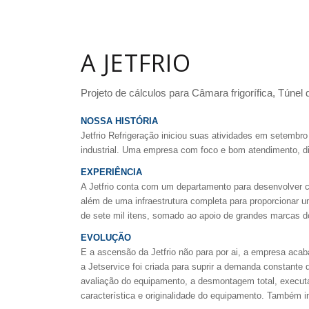
A JETFRIO
Projeto de cálculos para Câmara frigorífica, Túne
NOSSA HISTÓRIA
Jetfrio Refrigeração iniciou suas atividades em setembr
industrial. Uma empresa com foco e bom atendimento, dis
EXPERIÊNCIA
A Jetfrio conta com um departamento para desenvolver cál
além de uma infraestrutura completa para proporcionar u
de sete mil itens, somado ao apoio de grandes marcas do
EVOLUÇÃO
E a ascensão da Jetfrio não para por ai, a empresa acab
a Jetservice foi criada para suprir a demanda constante
avaliação do equipamento, a desmontagem total, executa
característica e originalidade do equipamento. Também ina