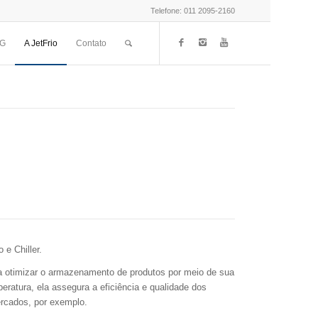
Telefone:
011 2095-2160
OG
A JetFrio
Contato
 e Chiller.
a otimizar o armazenamento de produtos por meio de sua
eratura, ela assegura a eficiência e qualidade dos
rcados, por exemplo.