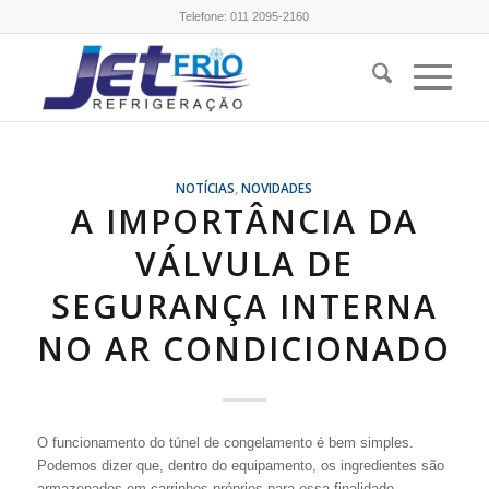
Telefone:
011 2095-2160
NOTÍCIAS
,
NOVIDADES
A IMPORTÂNCIA DA
VÁLVULA DE
SEGURANÇA INTERNA
NO AR CONDICIONADO
O funcionamento do túnel de congelamento é bem simples.
Podemos dizer que, dentro do equipamento, os ingredientes são
armazenados em carrinhos próprios para essa finalidade.